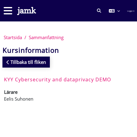
Gå direkt till huvudinnehåll
Sidopanel
Logga in
VÄXLA SÖKINMA
Startsida
Sammanfattning
Kursinformation
Tillbaka till fliken
KYY Cybersecurity and dataprivacy DEMO
Lärare
Eelis Suhonen