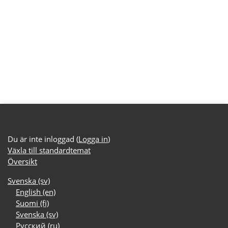
Du är inte inloggad (
Logga in
)
Växla till standardtemat
Översikt
Svenska ‎(sv)‎
English ‎(en)‎
Suomi ‎(fi)‎
Svenska ‎(sv)‎
Русский ‎(ru)‎