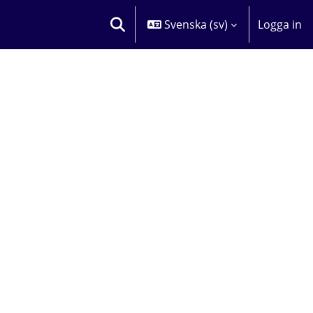
Svenska ‎(sv)‎
Logga in
VÄXLA SÖKINMATNING