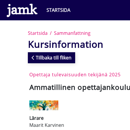
Gå direkt till huvudinnehåll
STARTSIDA
Startsida
Sammanfattning
Kursinformation
Tillbaka till fliken
Opettaja tulevaisuuden tekijänä 2025
Ammatillinen opettajankoul
Lärare
Maarit Karvinen