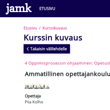
Siirry pääsisältöön
ETUSIVU
Etusivu
Kurssikuvaus
Kurssin kuvaus
Takaisin välilehdelle
4 Oppimisprosessin ohjaaminen: Opetush
Ammatillinen opettajankoul
Opettaja
Piia Kolho