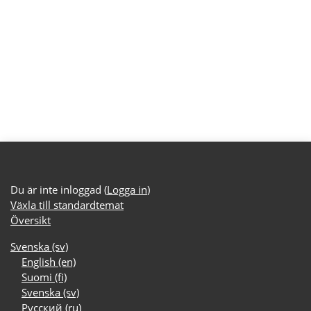
Du är inte inloggad (
Logga in
)
Växla till standardtemat
Översikt
Svenska ‎(sv)‎
English ‎(en)‎
Suomi ‎(fi)‎
Svenska ‎(sv)‎
Русский ‎(ru)‎