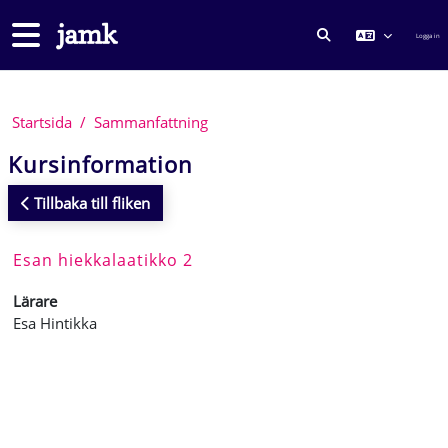
Gå direkt till huvudinnehåll
Sidopanel
Logga in
VÄXLA SÖKINMA
Startsida
Sammanfattning
Kursinformation
Tillbaka till fliken
Esan hiekkalaatikko 2
Lärare
Esa Hintikka