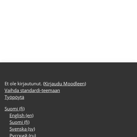
Et ole kirjautunut. (
Kirjaudu Moodleen
)
Vaihda standardi-teemaan
Työpöytä
Suomi ‎(fi)‎
English ‎(en)‎
Suomi ‎(fi)‎
Svenska ‎(sv)‎
Русский ‎(ru)‎