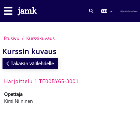
Siirry pääsisältöön
Sivupaneeli
Kirjaudu Moodleen
VAIHDA HAKUSYÖTTÖ
Etusivu
Kurssikuvaus
Kurssin kuvaus
Takaisin välilehdelle
Harjoittelu 1 TE00BY65-3001
Opettaja
Kirsi Niininen