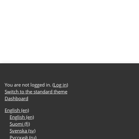
You are not logged in. (
Log in
)
Switch to the standard theme
Dashboard
English ‎(en)‎
English ‎(en)‎
Suomi ‎(fi)‎
Svenska ‎(sv)‎
Русский ‎(ru)‎