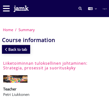
Skip to main content
Side panel
Log in
TOGGLE SEARCH
Home
Summary
Course information
Back to tab
Liiketoiminnan tuloksellinen johtaminen:
Strategia, prosessit ja suorituskyky
Teacher
Petri Liukkonen