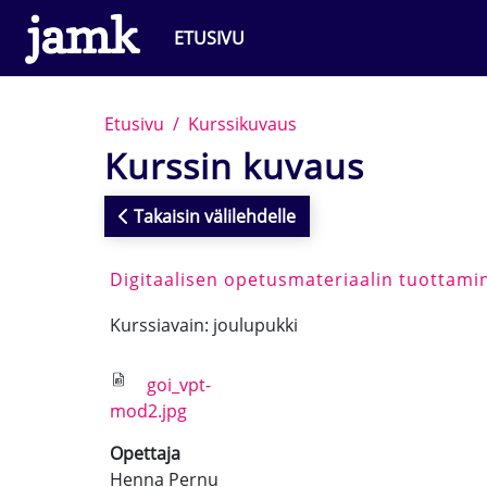
Siirry pääsisältöön
ETUSIVU
Etusivu
Kurssikuvaus
Kurssin kuvaus
Takaisin välilehdelle
Digitaalisen opetusmateriaalin tuottami
Kurssiavain: joulupukki
goi_vpt-
mod2.jpg
Opettaja
Henna Pernu