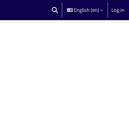
English ‎(en)‎
Log in
TOGGLE SEARCH INPUT