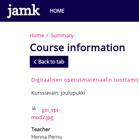
Skip to main content
HOME
Home
Summary
Course information
Back to tab
Digitaalisen opetusmateriaalin tuottami
Kurssiavain: joulupukki
goi_vpt-
mod2.jpg
Teacher
Henna Pernu