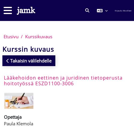
Siirry pääsisältöön
Sivupaneeli
Kirjaudu Moodleen
VAIHDA HAKUSYÖTTÖ
Etusivu
Kurssikuvaus
Kurssin kuvaus
Takaisin välilehdelle
Lääkehoidon eettinen ja juridinen tietoperusta
hoitotyössä ESZD1100-3006
Opettaja
Paula Klemola