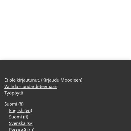
Et ole kirjautunut. (
Kirjaudu Moodleen
)
Vaihda standardi-teemaan
Työpöytä
Suomi ‎(fi)‎
English ‎(en)‎
Suomi ‎(fi)‎
Svenska ‎(sv)‎
Русский ‎(ru)‎