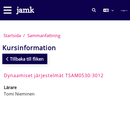
Gå direkt till huvudinnehåll
Sidopanel
Logga in
VÄXLA SÖKINMA
Startsida
Sammanfattning
Kursinformation
Tillbaka till fliken
Dynaamiset järjestelmät TSAM0530-3012
Lärare
Tomi Nieminen