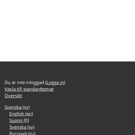
Du är inte inloggad (
Logga in
)
Växla till standardtemat
Översikt
Svenska ‎(sv)‎
English ‎(en)‎
Suomi ‎(fi)‎
Svenska ‎(sv)‎
Русский ‎(ru)‎