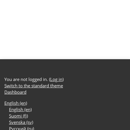
You are not logged in. (
Log in
)
Switch to the standard theme
Dashboard
English ‎(en)‎
English ‎(en)‎
Suomi ‎(fi)‎
Svenska ‎(sv)‎
Русский ‎(ru)‎