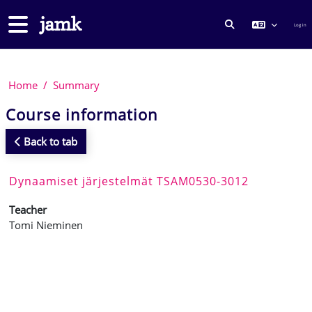
Skip to main content
Side panel
Log in
TOGGLE SEARCH
Home
Summary
Course information
Back to tab
Dynaamiset järjestelmät TSAM0530-3012
Teacher
Tomi Nieminen