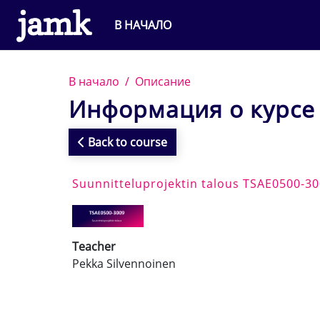
Перейти к основному содержанию
В НАЧАЛО
В начало
Описание
Информация о курсе
Back to course
Suunnitteluprojektin talous TSAE0500-3
Teacher
Pekka Silvennoinen