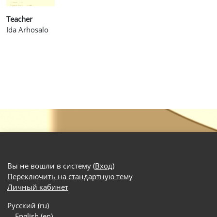
Teacher
Ida Arhosalo
Вы не вошли в систему (
Вход
)
Переключить на стандартную тему
Личный кабинет
Русский ‎(ru)‎
English ‎(en)‎