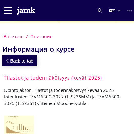
Перейти к основному содержанию
Боковая панель
Вход
ИЗМЕНИТЬ ДА
В начало
Описание
Информация о курсе
Back to tab
Tilastot ja todennäköisyys (kevät 2025)
Opintojakson Tilastot ja todennäköisyys kevään 2025
toteutusten TZVM6300-3027 (TLS23SMM) ja TZVM6300-
3025 (TLS23S1) yhteinen Moodle-työtila.