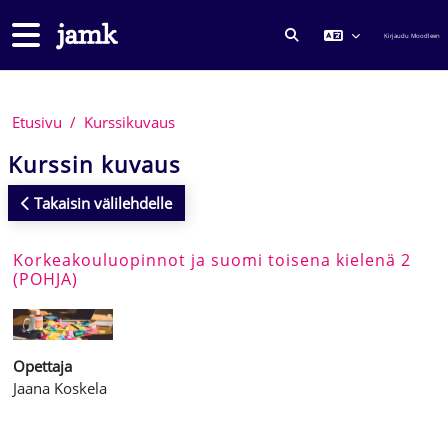
Siirry pääsisältöön
Sivupaneeli
Kirjaudu Moodleen
VAIHDA HAKUSYÖTTÖ
Etusivu
Kurssikuvaus
Kurssin kuvaus
Takaisin välilehdelle
Korkeakouluopinnot ja suomi toisena kielenä 2
(POHJA)
Opettaja
Jaana Koskela