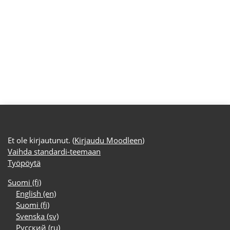
Et ole kirjautunut. (
Kirjaudu Moodleen
)
Vaihda standardi-teemaan
Työpöytä
Suomi ‎(fi)‎
English ‎(en)‎
Suomi ‎(fi)‎
Svenska ‎(sv)‎
Русский ‎(ru)‎