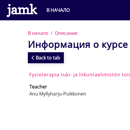
Перейти к основному содержанию
В НАЧАЛО
В начало
Описание
Информация о курсе
Back to tab
Fysioterapia tuki- ja liikuntaelimistön t
Teacher
Anu Myllyharju-Puikkonen