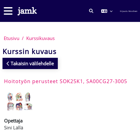
Siirry pääsisältöön
Sivupaneeli
Kirjaudu Moodleen
VAIHDA HAKUSYÖTTÖ
Etusivu
Kurssikuvaus
Kurssin kuvaus
Takaisin välilehdelle
Hoitotyön perusteet SOK25K1, SA00CG27-3005
Opettaja
Sini Lällä