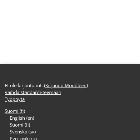
Et ole kirjautunut. (
Kirjaudu Moodleen
)
Vaihda standardi-teemaan
Työpöytä
Suomi ‎(fi)‎
English ‎(en)‎
Suomi ‎(fi)‎
Svenska ‎(sv)‎
Русский ‎(ru)‎