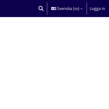
Svenska ‎(sv)‎
Logga in
VÄXLA SÖKINMATNING