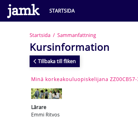
Gå direkt till huvudinnehåll
STARTSIDA
Startsida
Sammanfattning
Kursinformation
Tillbaka till fliken
Minä korkeakouluopiskelijana ZZ00CB57
Lärare
Emmi Ritvos