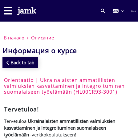
Перейти к основному содержанию
Боковая панель
Вход
ИЗМЕНИТЬ ДА
В начало
Описание
Информация о курсе
Back to tab
Orientaatio | Ukrainalaisten ammatillisten
valmiuksien kasvattaminen ja integroituminen
suomalaiseen työelämään (HL00CR93-3001)
Tervetuloa!
Tervetuloa
Ukrainalaisten ammatillisten valmiuksien
kasvattaminen ja integroituminen suomalaiseen
työelämään
-verkkokoulutukseen!