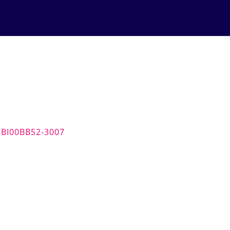
t BI00BB52-3007