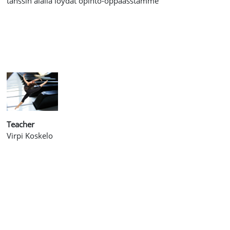
tanssin alalla löydät opinto-oppaasstamme
Teacher
Virpi Koskelo