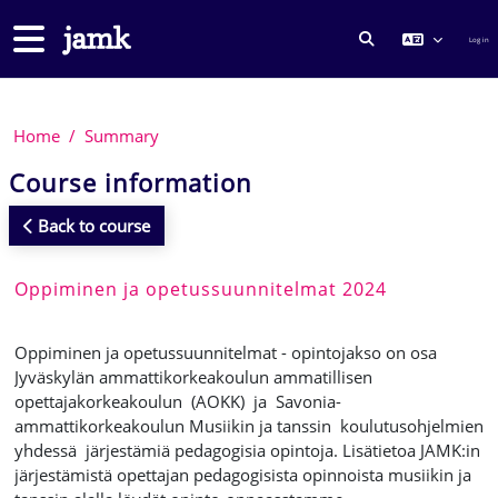
Skip to main content
Side panel
Log in
TOGGLE SEARCH
Home
Summary
Course information
Back to course
Oppiminen ja opetussuunnitelmat 2024
Oppiminen ja opetussuunnitelmat - opintojakso on osa
Jyväskylän ammattikorkeakoulun ammatillisen
opettajakorkeakoulun (AOKK) ja Savonia-
ammattikorkeakoulun Musiikin ja tanssin koulutusohjelmien
yhdessä järjestämiä pedagogisia opintoja. Lisätietoa JAMK:in
järjestämistä opettajan pedagogisista opinnoista musiikin ja