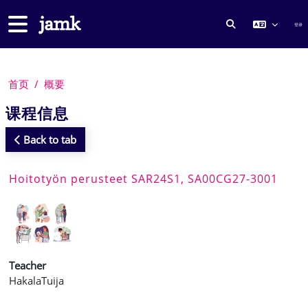
跳到主要内容
停靠面板
登录
切换搜索输入
首页
概要
课程信息
Back to tab
Hoitotyön perusteet SAR24S1, SA00CG27-3001
Teacher
HakalaTuija