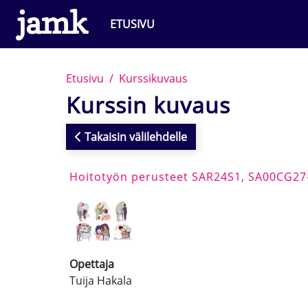
Siirry pääsisältöön
ETUSIVU
Etusivu
Kurssikuvaus
Kurssin kuvaus
Takaisin välilehdelle
Hoitotyön perusteet SAR24S1, SA00CG27
Opettaja
Tuija Hakala