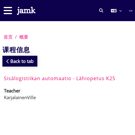
跳到主要内容
停靠面板
登录
切换搜索输入
首页
概要
课程信息
Back to tab
Sisälogistiikan automaatio - Lähiopetus K25
Teacher
KarjalainenVille