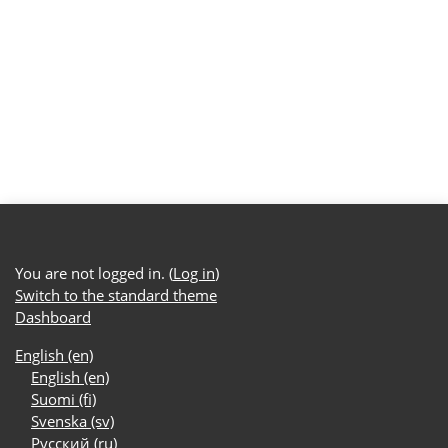
You are not logged in. (
Log in
)
Switch to the standard theme
Dashboard
English ‎(en)‎
English ‎(en)‎
Suomi ‎(fi)‎
Svenska ‎(sv)‎
Русский ‎(ru)‎