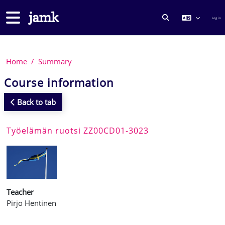
Skip to main content
Side panel
Log in
TOGGLE SEARCH
Home
Summary
Course information
Back to tab
Työelämän ruotsi ZZ00CD01-3023
Teacher
Pirjo Hentinen