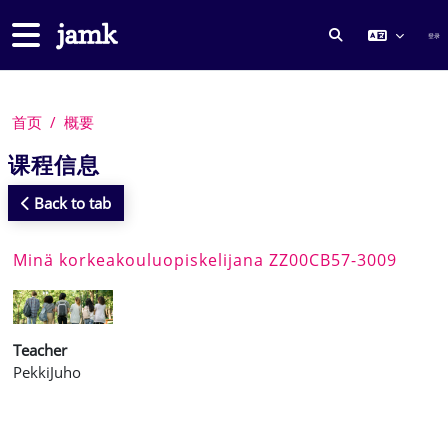
跳到主要内容
停靠面板
登录
切换搜索输入
首页
概要
课程信息
Back to tab
Minä korkeakouluopiskelijana ZZ00CB57-3009
Teacher
PekkiJuho