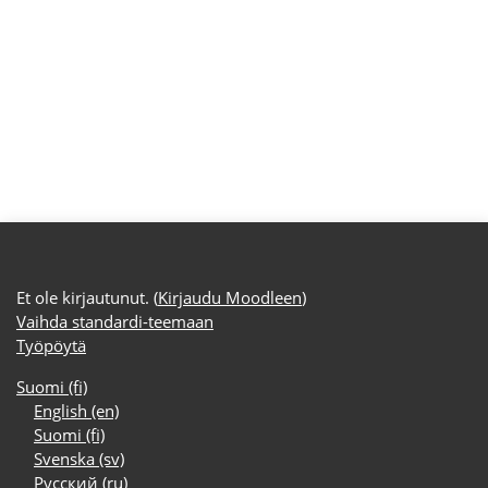
Et ole kirjautunut. (
Kirjaudu Moodleen
)
Vaihda standardi-teemaan
Työpöytä
Suomi ‎(fi)‎
English ‎(en)‎
Suomi ‎(fi)‎
Svenska ‎(sv)‎
Русский ‎(ru)‎