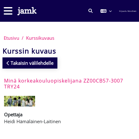
Siirry pääsisältöön
Sivupaneeli
Kirjaudu Moodleen
VAIHDA HAKUSYÖTTÖ
Etusivu
Kurssikuvaus
Kurssin kuvaus
Takaisin välilehdelle
Minä korkeakouluopiskelijana ZZ00CB57-3007
TRY24
Opettaja
Heidi Hämäläinen-Laitinen