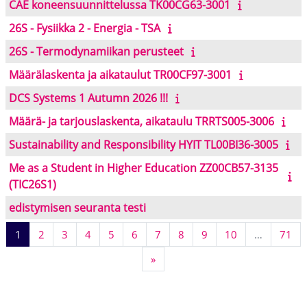
CAE koneensuunnittelussa TK00CG63-3001
26S - Fysiikka 2 - Energia - TSA
26S - Termodynamiikan perusteet
Määrälaskenta ja aikataulut TR00CF97-3001
DCS Systems 1 Autumn 2026 !!!
Määrä- ja tarjouslaskenta, aikataulu TRRTS005-3006
Sustainability and Responsibility HYIT TL00BI36-3005
Me as a Student in Higher Education ZZ00CB57-3135
(TIC26S1)
edistymisen seuranta testi
Sivu 1
Sivu 2
Sivu 3
Sivu 4
Sivu 5
Sivu 6
Sivu 7
Sivu 8
Sivu 9
Sivu 10
Siv
1
2
3
4
5
6
7
8
9
10
…
71
Seuraava sivu
»