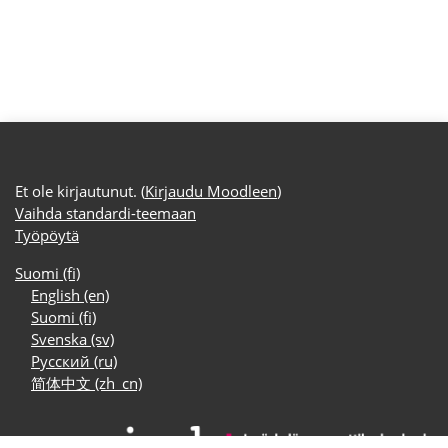
Et ole kirjautunut. (
Kirjaudu Moodleen
)
Vaihda standardi-teemaan
Työpöytä
Suomi ‎(fi)‎
English ‎(en)‎
Suomi ‎(fi)‎
Svenska ‎(sv)‎
Русский ‎(ru)‎
简体中文 ‎(zh_cn)‎