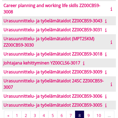
Career planning and working life skills ZZ00CB59-
3008
Urasuunnittelu- ja työelämätaidot ZZ00CB59-3043
Urasuunnittelu- ja työelämätaidot ZZ00CB59-3031
Urasuunnittelu- ja työelämätaidot (MPT25KM)
ZZ00CB59-3030
Urasuunnittelu- ja työelämätaidot ZZ00CB59-3018
Johtajana kehittyminen YZ00CL56-3017
Urasuunnittelu- ja työelämätaidot ZZ00CB59-3009
Urasuunnittelu- ja työelämätaidot 24SC ZZ00CB59-
3007
Urasuunnittelu- ja työelämätaidot ZZ00CB59-3006
Urasuunnittelu- ja työelämätaidot ZZ00CB59-3005
Previous page
Page 1
Page 2
Page 3
Page 4
Page 5
Page 6
Page 7
Page 8
Page 9
Page 10
«
1
2
3
4
5
6
7
8
9
10
…