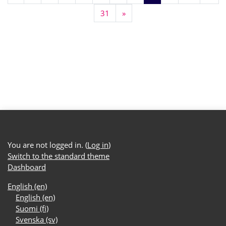
Page 31
Next page
31
»
You are not logged in. (
Log in
)
Switch to the standard theme
Dashboard
English ‎(en)‎
English ‎(en)‎
Suomi ‎(fi)‎
Svenska ‎(sv)‎