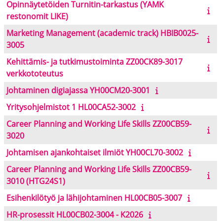
Opinnäytetöiden Turnitin-tarkastus (YAMK
restonomit LIKE)
Marketing Management (academic track) HBIB0025-
3005
Kehittämis- ja tutkimustoiminta ZZ00CK89-3017
verkkototeutus
Johtaminen digiajassa YH00CM20-3001
Yritysohjelmistot 1 HL00CA52-3002
Career Planning and Working Life Skills ZZ00CB59-
3020
Johtamisen ajankohtaiset ilmiöt YH00CL70-3002
Career Planning and Working Life Skills ZZ00CB59-
3010 (HTG24S1)
Esihenkilötyö ja lähijohtaminen HL00CB05-3007
HR-prosessit HL00CB02-3004 - K2026