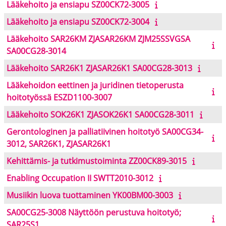
Lääkehoito ja ensiapu SZ00CK72-3005
Lääkehoito ja ensiapu SZ00CK72-3004
Lääkehoito SAR26KM ZJASAR26KM ZJM25SSVGSA
SA00CG28-3014
Lääkehoito SAR26K1 ZJASAR26K1 SA00CG28-3013
Lääkehoidon eettinen ja juridinen tietoperusta
hoitotyössä ESZD1100-3007
Lääkehoito SOK26K1 ZJASOK26K1 SA00CG28-3011
Gerontologinen ja palliatiivinen hoitotyö SA00CG34-
3012, SAR26K1, ZJASAR26K1
Kehittämis- ja tutkimustoiminta ZZ00CK89-3015
Enabling Occupation II SWTT2010-3012
Musiikin luova tuottaminen YK00BM00-3003
SA00CG25-3008 Näyttöön perustuva hoitotyö;
SAR25S1