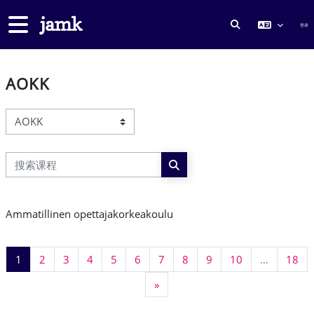
跳到主要内容
停靠面板
登录
切换搜索输入
AOKK
课程类别
搜索课程
搜索课程
Ammatillinen opettajakorkeakoulu
页 1
页 2
页 3
页 4
页 5
页 6
页 7
页 8
页 9
页 10
页 
1
2
3
4
5
6
7
8
9
10
…
18
下一页
»