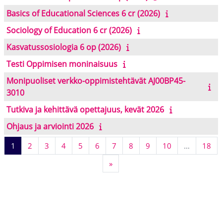
Basics of Educational Sciences 6 cr (2026)
Sociology of Education 6 cr (2026)
Kasvatussosiologia 6 op (2026)
Testi Oppimisen moninaisuus
Monipuoliset verkko-oppimistehtävät AJ00BP45-
3010
Tutkiva ja kehittävä opettajuus, kevät 2026
Ohjaus ja arviointi 2026
页 1
页 2
页 3
页 4
页 5
页 6
页 7
页 8
页 9
页 10
页 
1
2
3
4
5
6
7
8
9
10
…
18
下一页
»