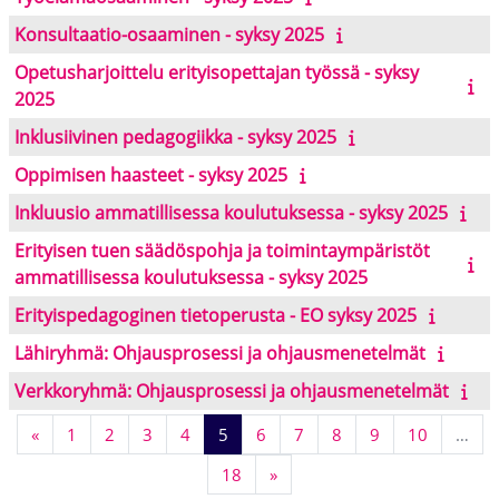
Konsultaatio-osaaminen - syksy 2025
Opetusharjoittelu erityisopettajan työssä - syksy
2025
Inklusiivinen pedagogiikka - syksy 2025
Oppimisen haasteet - syksy 2025
Inkluusio ammatillisessa koulutuksessa - syksy 2025
Erityisen tuen säädöspohja ja toimintaympäristöt
ammatillisessa koulutuksessa - syksy 2025
Erityispedagoginen tietoperusta - EO syksy 2025
Lähiryhmä: Ohjausprosessi ja ohjausmenetelmät
Verkkoryhmä: Ohjausprosessi ja ohjausmenetelmät
Previous page
Page 1
Page 2
Page 3
Page 4
Page 5
Page 6
Page 7
Page 8
Page 9
Page 10
«
1
2
3
4
5
6
7
8
9
10
…
Page 18
Next page
18
»