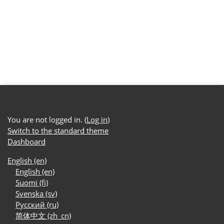
You are not logged in. (
Log in
)
Switch to the standard theme
Dashboard
English ‎(en)‎
English ‎(en)‎
Suomi ‎(fi)‎
Svenska ‎(sv)‎
Русский ‎(ru)‎
简体中文 ‎(zh_cn)‎