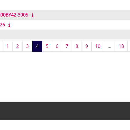
AJ00BY42-3005
026
Previous page
Page 1
Page 2
Page 3
Page 4
Page 5
Page 6
Page 7
Page 8
Page 9
Page 10
Pa
1
2
3
4
5
6
7
8
9
10
…
18