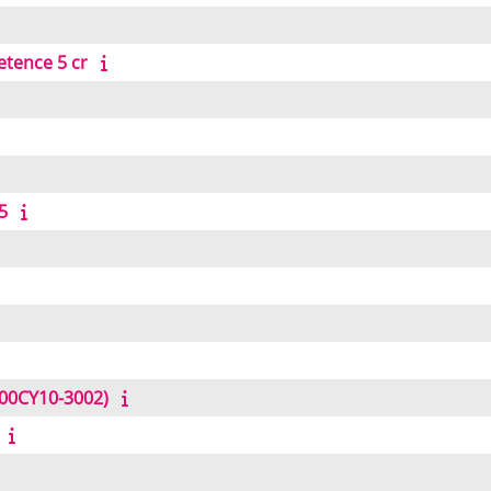
etence 5 cr
5
J00CY10-3002)