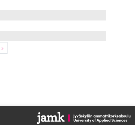
ge 18
Next page
»