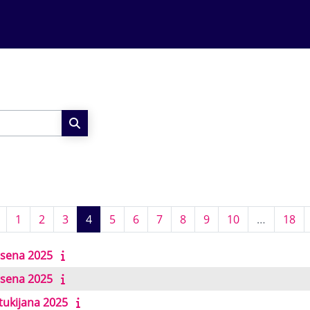
Search courses
Previous page
Page 1
Page 2
Page 3
Page 4
Page 5
Page 6
Page 7
Page 8
Page 9
Page 10
Pa
1
2
3
4
5
6
7
8
9
10
…
18
isena 2025
isena 2025
tukijana 2025