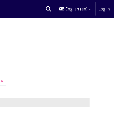
English ‎(en)‎
Log in
TOGGLE SEARCH INPUT
ge 18
Next page
»