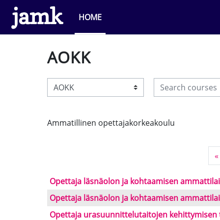
Skip to main content
HOME
AOKK
Search courses
Course categories
Ammatillinen opettajakorkeakoulu
«
Opettaja läsnäolon ja kohtaamisen ammattila
Opettaja läsnäolon ja kohtaamisen ammattila
Opettaja urasuunnittelutaitojen kehittymisen 