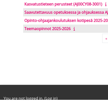
Kasvatustieteen perusteet (AJ00CY08-3001)
Saavutettavuus opetuksessa ja ohjauksessa 
Opinto-ohjaajankoulutuksen kotipesä 2025-2
Teemaopinnot 2025-2026
«
You are not logged in. (
Log in
)
Dashboard