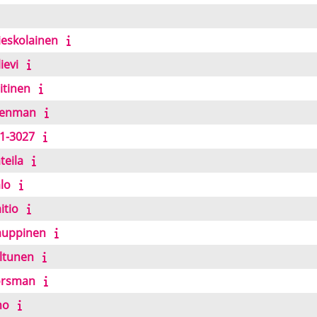
ieskolainen
ievi
itinen
Stenman
91-3027
teila
lo
itio
Kauppinen
iltunen
Forsman
ho