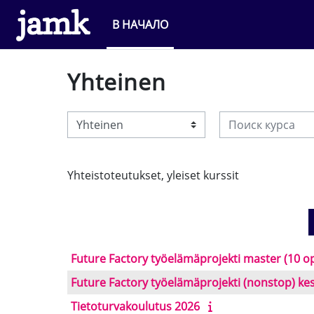
Перейти к основному содержанию
В НАЧАЛО
Yhteinen
Поиск курса
Категории курсов
Yhteistoteutukset, yleiset kurssit
Future Factory työelämäprojekti master (10 o
Future Factory työelämäprojekti (nonstop) ke
Tietoturvakoulutus 2026