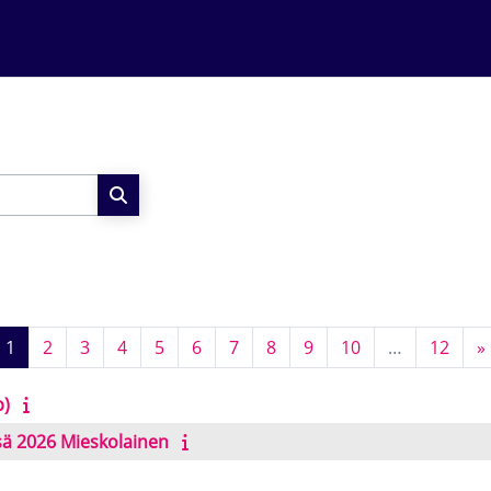
Поиск курса
Страница 1
Страница 2
Страница 3
Страница 4
Страница 5
Страница 6
Страница 7
Страница 8
Страница 9
Страница 10
Стра
1
2
3
4
5
6
7
8
9
10
…
12
»
p)
sä 2026 Mieskolainen