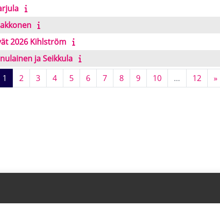
rjula
Laakkonen
vät 2026 Kihlström
nulainen ja Seikkula
Страница 1
Страница 2
Страница 3
Страница 4
Страница 5
Страница 6
Страница 7
Страница 8
Страница 9
Страница 10
Стра
1
2
3
4
5
6
7
8
9
10
…
12
»