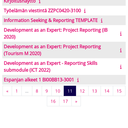
Kirjoitusnäyttö
Työelämän viestintä ZZPC0420-3100
Information Seeking & Reporting TEMPLATE
Development as an Expert: Project Reporting (IB
2020)
Development as an Expert: Project Reporting
(Tourism M 2020)
Development as an Expert - Reporting Skills
submodule (ICT 2022)
Espanjan alkeet 1 BI00BB13-3001
Previous page
Page 1
Page 8
Page 9
Page 10
Page 11
Page 12
Page 13
Page 14
Pa
«
1
…
8
9
10
11
12
13
14
15
Page 16
Page 17
Next page
16
17
»