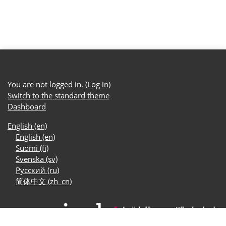
You are not logged in. (
Log in
)
Switch to the standard theme
Dashboard
English ‎(en)‎
English ‎(en)‎
Suomi ‎(fi)‎
Svenska ‎(sv)‎
Русский ‎(ru)‎
简体中文 ‎(zh_cn)‎