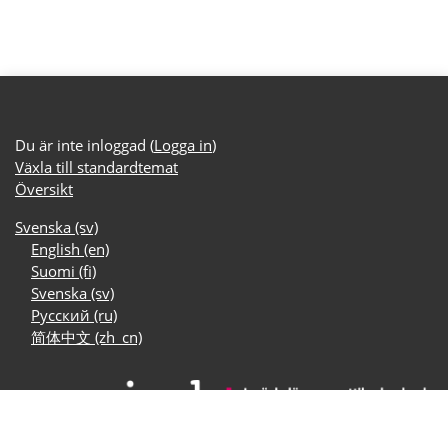
Du är inte inloggad (
Logga in
)
Växla till standardtemat
Översikt
Svenska ‎(sv)‎
English ‎(en)‎
Suomi ‎(fi)‎
Svenska ‎(sv)‎
Русский ‎(ru)‎
简体中文 ‎(zh_cn)‎