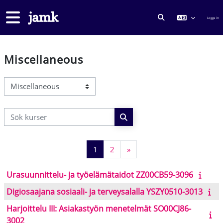
Gå direkt till huvudinnehåll
Sidopanel
Logga in
VÄXLA SÖKINMA
Miscellaneous
Kurskategorier
Sök kurser
Sök kurser
Sida 1
Sida 2
Nästa sida
1
2
»
Urasuunnittelu- ja työelämätaidot ZZ00CB59-3096
Digiosaajana sosiaali- ja terveysalalla YSZY0510-3013
Harjoittelu III: Asiakastyön menetelmät SO00CJ86-
3002