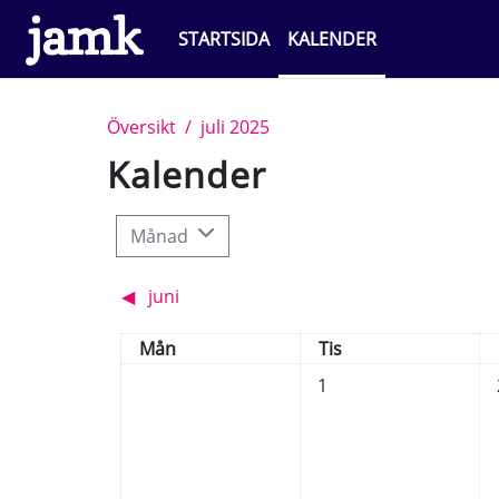
Gå direkt till huvudinnehåll
STARTSIDA
KALENDER
Översikt
juli 2025
Kalender
Månad
◀︎
juni
Måndag
Tisdag
Mån
Tis
Inga händelser, tisdag, 1
I
1